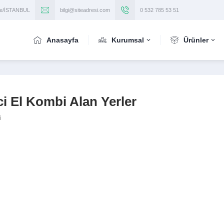
iye/İSTANBUL
bilgi@siteadresi.com
0 532 785 53 51
Anasayfa
Kurumsal
Ürünler
ci El Kombi Alan Yerler
i