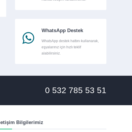
WhatsApp Destek
WhatsApp destek hattını kullanarak,
eşyalarınız için hızlı teklif
alabilirsiniz.
0 532 785 53 51
letişim Bilgilerimiz