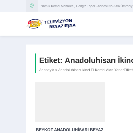
Namık Kemal Mahallesi, Cengiz Topel Caddesi No:33/A Ümran
Etiket:
Anadoluhisarı İkin
Anasayfa
»
Anadoluhisarı İkinci El Kombi Alan YerlerEtiket
BEYKOZ ANADOLUHISARI BEYAZ