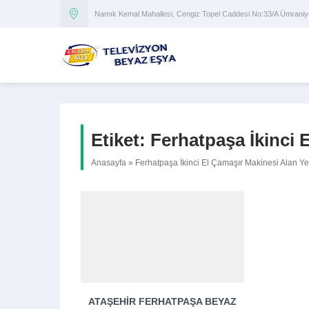
Namık Kemal Mahallesi, Cengiz Topel Caddesi No:33/A Ümran
Etiket:
Ferhatpaşa İkinci 
Anasayfa
»
Ferhatpaşa İkinci El Çamaşır Makinesi Alan Yer
ATAŞEHIR FERHATPAŞA BEYAZ