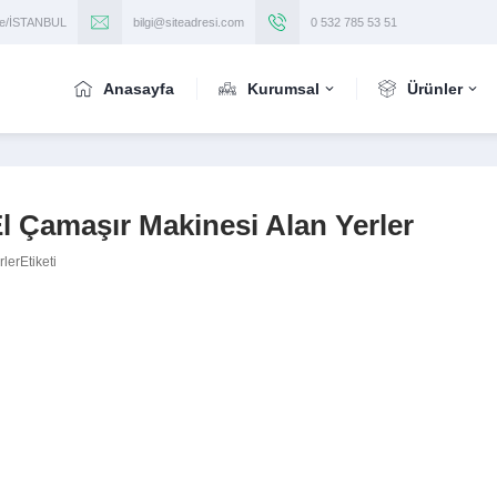
iye/İSTANBUL
bilgi@siteadresi.com
0 532 785 53 51
Anasayfa
Kurumsal
Ürünler
El Çamaşır Makinesi Alan Yerler
lerEtiketi