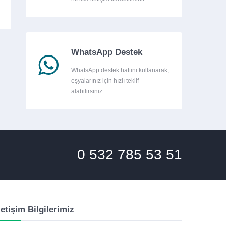
WhatsApp Destek
WhatsApp destek hattını kullanarak,
eşyalarınız için hızlı teklif
alabilirsiniz.
0 532 785 53 51
letişim Bilgilerimiz