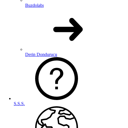
Buzdolabı
Derin Dondurucu
S.S.S.