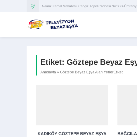
Namık Kemal Mahallesi, Cengiz Topel Caddesi No:33/A Ümran
Etiket:
Göztepe Beyaz Eşy
Anasayfa
»
Göztepe Beyaz Eşya Alan YerlerEtiketi
KADIKÖY GÖZTEPE BEYAZ EŞYA
BAĞCILA