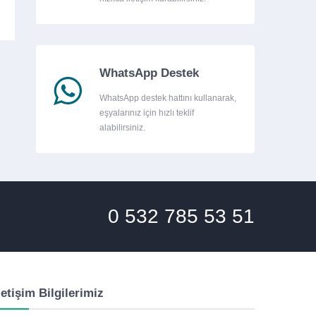
WhatsApp Destek
WhatsApp destek hattını kullanarak,
eşyalarınız için hızlı teklif
alabilirsiniz.
0 532 785 53 51
letişim Bilgilerimiz