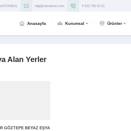
iye/İSTANBUL
bilgi@siteadresi.com
0 532 785 53 51
Anasayfa
Kurumsal
Ürünler
a Alan Yerler
R GÖZTEPE BEYAZ EŞYA