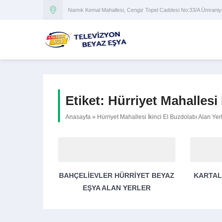
Namık Kemal Mahallesi, Cengiz Topel Caddesi No:33/A Ümran
Etiket:
Hürriyet Mahallesi 
Anasayfa
»
Hürriyet Mahallesi İkinci El Buzdolabı Alan Yerl
BAHÇELIEVLER HÜRRIYET BEYAZ
KARTAL
EŞYA ALAN YERLER