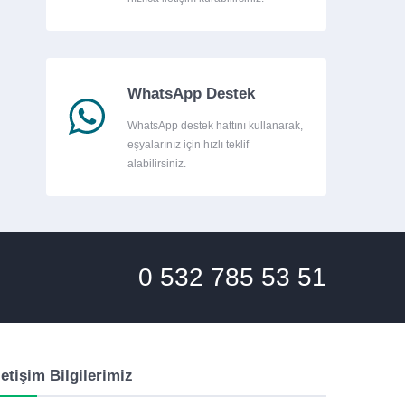
WhatsApp Destek
WhatsApp destek hattını kullanarak,
eşyalarınız için hızlı teklif
alabilirsiniz.
0 532 785 53 51
letişim Bilgilerimiz