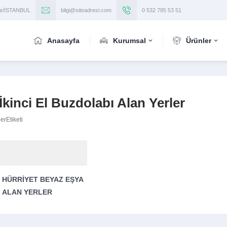
iye/İSTANBUL
bilgi@siteadresi.com
0 532 785 53 51
Anasayfa
Kurumsal
Ürünler
İkinci El Buzdolabı Alan Yerler
erEtiketi
 HÜRRIYET BEYAZ EŞYA
ALAN YERLER