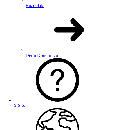
Buzdolabı
Derin Dondurucu
S.S.S.