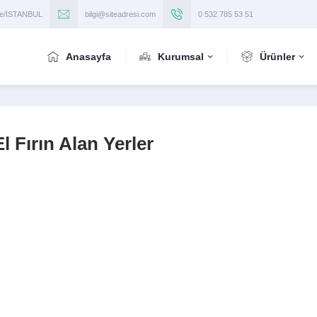
iye/İSTANBUL
bilgi@siteadresi.com
0 532 785 53 51
Anasayfa
Kurumsal
Ürünler
l Fırın Alan Yerler