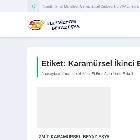
Namık Kemal Mahallesi, Cengiz Topel Caddesi No:33/A Ümran
Etiket:
Karamürsel İkinci E
Anasayfa
»
Karamürsel İkinci El Fırın Alan YerlerEtiketi
İZMIT KARAMÜRSEL BEYAZ EŞYA