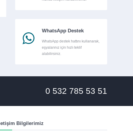
WhatsApp Destek
WhatsApp destek hattını kullanarak,
eşyalarınız için hızlı teklif
alabilirsiniz.
0 532 785 53 51
letişim Bilgilerimiz