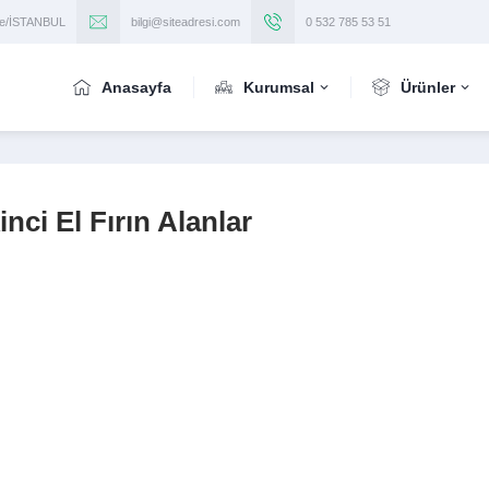
iye/İSTANBUL
bilgi@siteadresi.com
0 532 785 53 51
Anasayfa
Kurumsal
Ürünler
nci El Fırın Alanlar