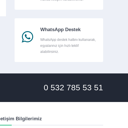
WhatsApp Destek
WhatsApp destek hattını kullanarak,
eşyalarınız için hızlı teklif
alabilirsiniz.
0 532 785 53 51
letişim Bilgilerimiz