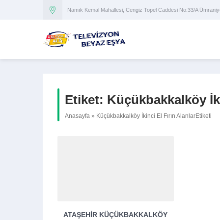
Namık Kemal Mahallesi, Cengiz Topel Caddesi No:33/A Ümran
Etiket:
Küçükbakkalköy İki
Anasayfa
»
Küçükbakkalköy İkinci El Fırın AlanlarEtiketi
ATAŞEHIR KÜÇÜKBAKKALKÖY