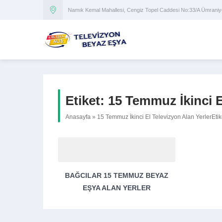
Namık Kemal Mahallesi, Cengiz Topel Caddesi No:33/A Ümran
Etiket:
15 Temmuz İkinci E
Anasayfa
»
15 Temmuz İkinci El Televizyon Alan YerlerEtik
BAĞCILAR 15 TEMMUZ BEYAZ
EŞYA ALAN YERLER