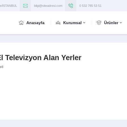
iye/İSTANBUL
bilgi@siteadresi.com
0 532 785 53 51
Anasayfa
Kurumsal
Ürünler
l Televizyon Alan Yerler
eti