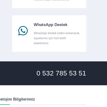
WhatsApp Destek
WhatsApp destek hattını kullanarak,
eşyalarınız için hızlı teklif
alabilirsiniz.
0 532 785 53 51
letişim Bilgilerimiz