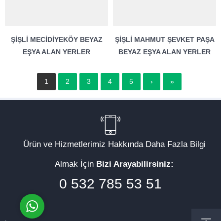
ŞIŞLI MECIDIYEKÖY BEYAZ
ŞIŞLI MAHMUT ŞEVKET PAŞA
EŞYA ALAN YERLER
BEYAZ EŞYA ALAN YERLER
1
2
3
4
5
›
»
Müşteri Temsilcisi
Ürün ve Hizmetlerimiz Hakkında Daha Fazla Bilgi
Almak İçin
Bizi Arayabilirsiniz:
Cevap Yaz
0 532 785 53 51