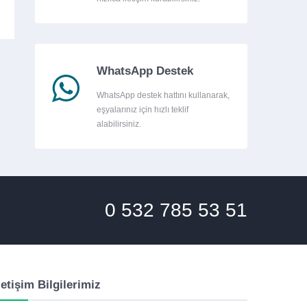
WhatsApp Destek
WhatsApp destek hattını kullanarak,
eşyalarınız için hızlı teklif
alabilirsiniz.
0 532 785 53 51
letişim Bilgilerimiz