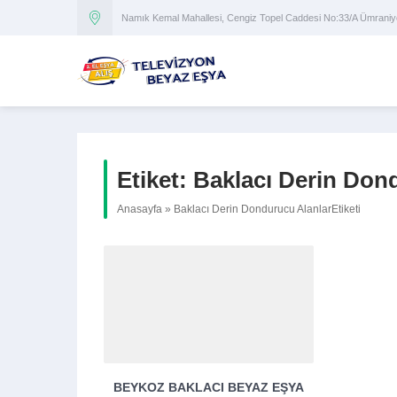
Namık Kemal Mahallesi, Cengiz Topel Caddesi No:33/A Ümran
Etiket:
Baklacı Derin Don
Anasayfa
»
Baklacı Derin Dondurucu AlanlarEtiketi
BEYKOZ BAKLACI BEYAZ EŞYA