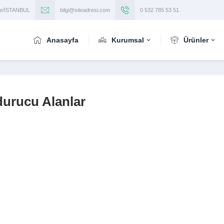
iye/İSTANBUL
bilgi@siteadresi.com
0 532 785 53 51
Anasayfa
Kurumsal
Ürünler
durucu Alanlar