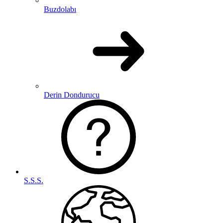
Buzdolabı
Derin Dondurucu
S.S.S.