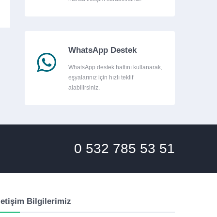
WhatsApp Destek
WhatsApp destek hattını kullanarak,
eşyalarınız için hızlı teklif
alabilirsiniz.
0 532 785 53 51
letişim Bilgilerimiz