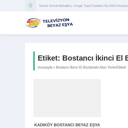
Namık Kemal Mahallesi, Cengiz Topel Caddesi No:33/A Ümran
Etiket:
Bostancı İkinci El 
Anasayfa
»
Bostancı İkinci El Buzdolabı Alan YerlerEtiketi
KADIKÖY BOSTANCI BEYAZ EŞYA