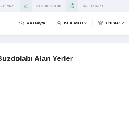
iye/İSTANBUL
bilgi@siteadresi.com
0 532 785 53 51
Anasayfa
Kurumsal
Ürünler
Buzdolabı Alan Yerler