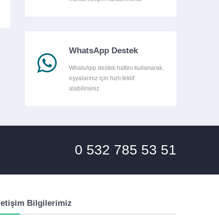
WhatsApp Destek
WhatsApp destek hattını kullanarak,
eşyalarınız için hızlı teklif
alabilirsiniz.
0 532 785 53 51
letişim Bilgilerimiz