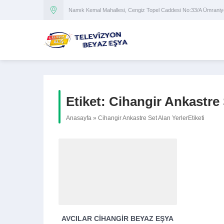
Namık Kemal Mahallesi, Cengiz Topel Caddesi No:33/A Ümran
Etiket:
Cihangir Ankastre 
Anasayfa
»
Cihangir Ankastre Set Alan YerlerEtiketi
AVCILAR CIHANGIR BEYAZ EŞYA