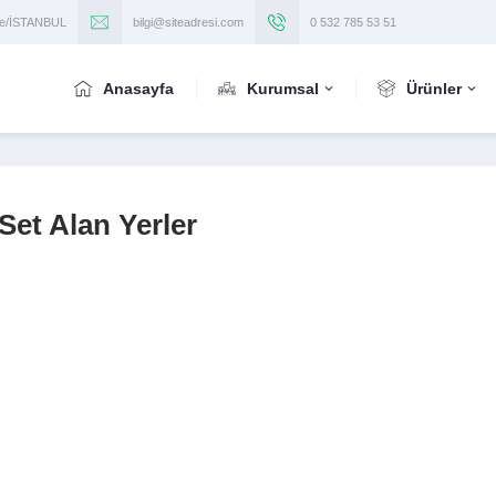
iye/İSTANBUL
bilgi@siteadresi.com
0 532 785 53 51
Anasayfa
Kurumsal
Ürünler
Set Alan Yerler