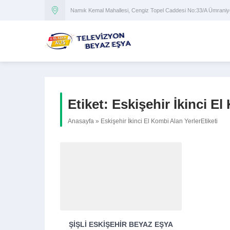
Namık Kemal Mahallesi, Cengiz Topel Caddesi No:33/A Ümran
Etiket:
Eskişehir İkinci El
Anasayfa
»
Eskişehir İkinci El Kombi Alan YerlerEtiketi
ŞIŞLI ESKIŞEHIR BEYAZ EŞYA