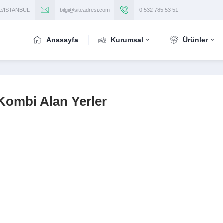
iye/İSTANBUL
bilgi@siteadresi.com
0 532 785 53 51
Anasayfa
Kurumsal
Ürünler
 Kombi Alan Yerler