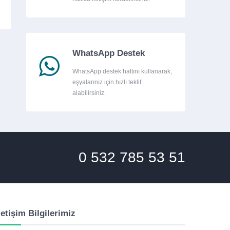
WhatsApp Destek
WhatsApp destek hattını kullanarak,
eşyalarınız için hızlı teklif
alabilirsiniz.
0 532 785 53 51
letişim Bilgilerimiz