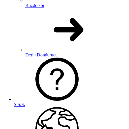
Buzdolabı
Derin Dondurucu
S.S.S.