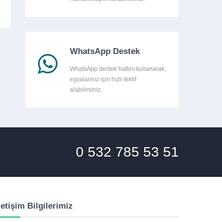
WhatsApp Destek
WhatsApp destek hattını kullanarak,
eşyalarınız için hızlı teklif
alabilirsiniz.
0 532 785 53 51
letişim Bilgilerimiz