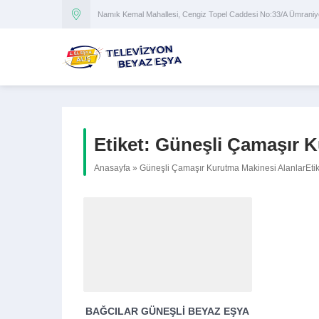
Namık Kemal Mahallesi, Cengiz Topel Caddesi No:33/A Ümran
Etiket:
Güneşli Çamaşır K
Anasayfa
»
Güneşli Çamaşır Kurutma Makinesi AlanlarEtik
BAĞCILAR GÜNEŞLI BEYAZ EŞYA