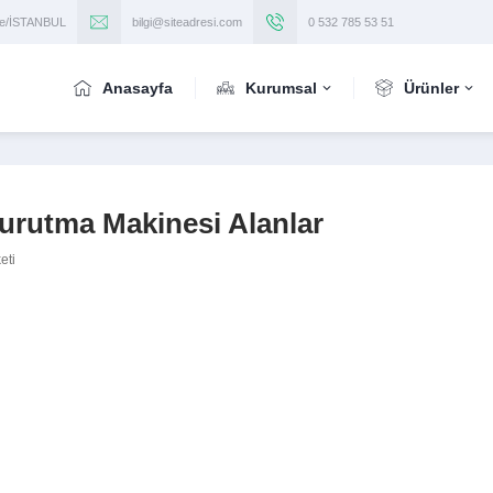
iye/İSTANBUL
bilgi@siteadresi.com
0 532 785 53 51
Anasayfa
Kurumsal
Ürünler
urutma Makinesi Alanlar
eti