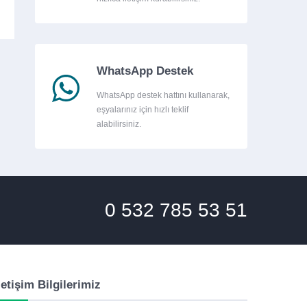
WhatsApp Destek
WhatsApp destek hattını kullanarak,
eşyalarınız için hızlı teklif
alabilirsiniz.
0 532 785 53 51
letişim Bilgilerimiz