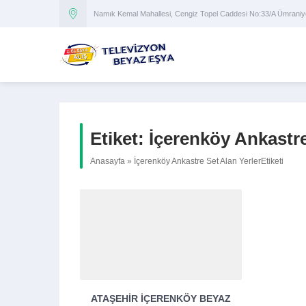
Namık Kemal Mahallesi, Cengiz Topel Caddesi No:33/A Ümran
Etiket:
İçerenköy Ankastre
Anasayfa
»
İçerenköy Ankastre Set Alan YerlerEtiketi
ATAŞEHIR İÇERENKÖY BEYAZ