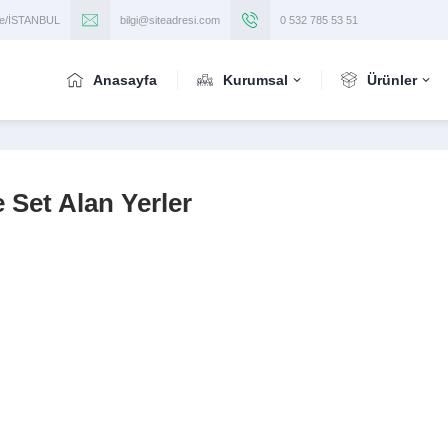
iye/İSTANBUL
bilgi@siteadresi.com
0 532 785 53 51
Anasayfa
Kurumsal
Ürünler
 Set Alan Yerler