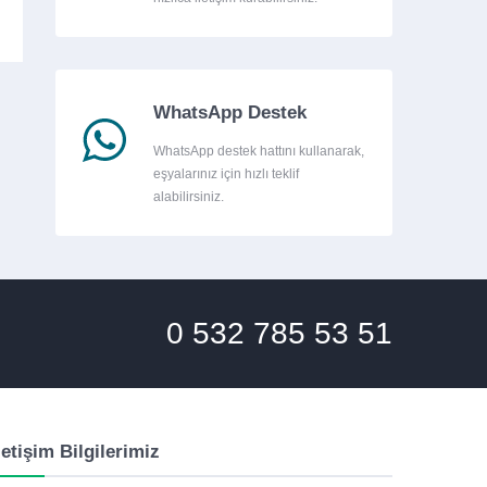
WhatsApp Destek
WhatsApp destek hattını kullanarak,
eşyalarınız için hızlı teklif
alabilirsiniz.
0 532 785 53 51
letişim Bilgilerimiz