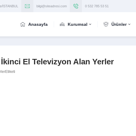
iye/İSTANBUL
bilgi@siteadresi.com
0 532 785 53 51
Anasayfa
Kurumsal
Ürünler
İkinci El Televizyon Alan Yerler
lerEtiketi