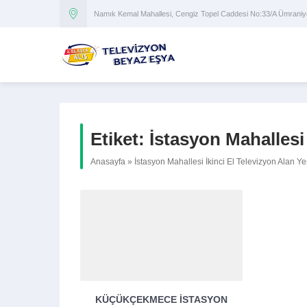
Namık Kemal Mahallesi, Cengiz Topel Caddesi No:33/A Ümran
Etiket:
İstasyon Mahallesi 
Anasayfa
»
İstasyon Mahallesi İkinci El Televizyon Alan Yer
KÜÇÜKÇEKMECE İSTASYON