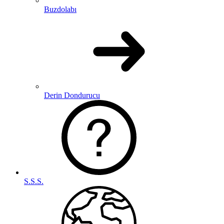
Buzdolabı
Derin Dondurucu
S.S.S.