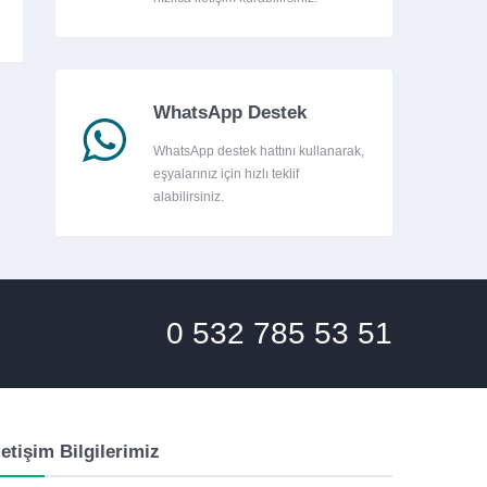
WhatsApp Destek
WhatsApp destek hattını kullanarak,
eşyalarınız için hızlı teklif
alabilirsiniz.
0 532 785 53 51
letişim Bilgilerimiz