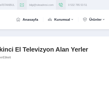
iye/İSTANBUL
bilgi@siteadresi.com
0 532 785 53 51
Anasayfa
Kurumsal
Ürünler
inci El Televizyon Alan Yerler
erEtiketi