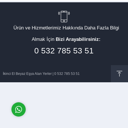
Ürün ve Hizmetlerimiz Hakkında Daha Fazla Bilgi
Müşteri Temsilcisi
Almak İçin
Bizi Arayabilirsiniz:
0 532 785 53 51
İkinci El Beyaz Eşya Alan Yerler | 0 532 785 53 51
Cevap Yaz