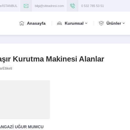
iye/İSTANBUL
bilgi@siteadresi.com
0 532 785 53 51
Anasayfa
Kurumsal
Ürünler
ır Kurutma Makinesi Alanlar
rEtiketi
ANGAZI UĞUR MUMCU