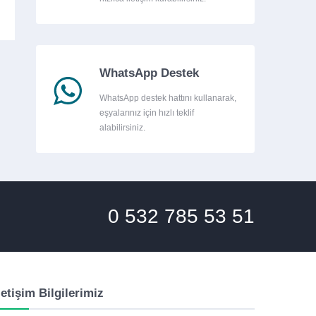
WhatsApp Destek
WhatsApp destek hattını kullanarak,
eşyalarınız için hızlı teklif
alabilirsiniz.
0 532 785 53 51
letişim Bilgilerimiz