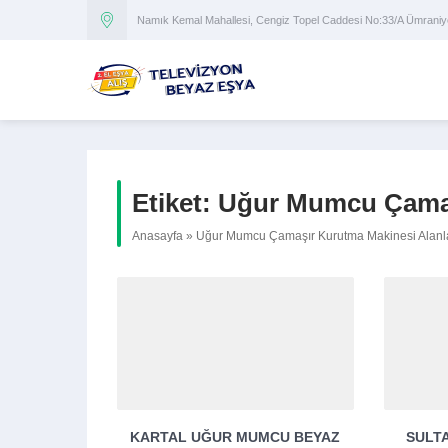
Namık Kemal Mahallesi, Cengiz Topel Caddesi No:33/A Ümran
Etiket:
Uğur Mumcu Çamaş
Anasayfa
»
Uğur Mumcu Çamaşır Kurutma Makinesi Alanla
KARTAL UĞUR MUMCU BEYAZ
SULT