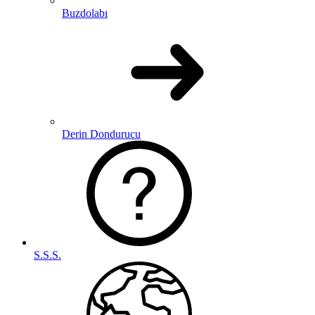
Buzdolabı
Derin Dondurucu
S.S.S.