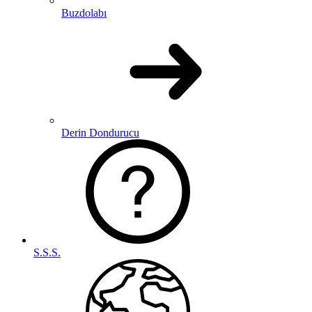
Buzdolabı
Derin Dondurucu
S.S.S.